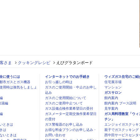
客さま
クッキングレシピ
えびグラタンボード
全に使うには
インターネットでのお手続き
ウィズガス住宅のご紹
都市ガスとガス機器
お引っ越しの時は
住宅展示場
使用時は換気をしましょ
ガスのご使用開始・中止のお申し
マンション
込み
ガスサロン
編
ガスのご使用開始について
館内案内
給湯編
ガスのご使用中止ついて
館内案内 ブース説明
ガス設備点検作業希望日の受付
見学案内
編
ガスメーター定期交換作業希望日
ガス局料理教室「ウィ
の受付
チン」
いときは
ガス警報器のお申し込み
エンジョイガスクッキ
きは
お得な料金プランのお申し込み・
親子でガスクッキング
ないときは
お問い合わせ
西中田サービスセンタ