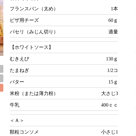
フランスパン（太め）
1本
ピザ用チーズ
60ｇ
パセリ（みじん切り）
適量
【ホワイトソース】
むきえび
130ｇ
たまねぎ
1/2コ
バター
15ｇ
米粉（または薄力粉）
大さじ3
牛乳
400ｃｃ
＜Ａ＞
顆粒コンソメ
小さじ1