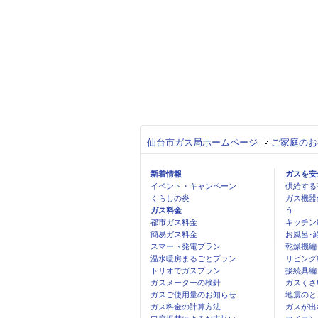
仙台市ガス局ホームページ
ご家庭のお
新着情報
ガスを安
イベント・キャンペーン
供給する
くらしの炎
ガス機器
ガス料金
う
都市ガス料金
キッチン
簡易ガス料金
お風呂･
スマート発電プラン
乾燥機編
温水暖房まるごとプラン
リビング
トリオでガスプラン
接続具編
ガスメーターの検針
ガスくさ
ガスご使用量のお知らせ
地震のと
ガス料金の計算方法
ガスが出