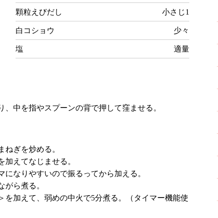
顆粒えびだし
小さじ1
白コショウ
少々
塩
適量
り、中を指やスプーンの背で押して窪ませる。
まねぎを炒める。
を加えてなじませる。
マになりやすいので振るってから加える。
ながら煮る。
＞を加えて、弱めの中火で5分煮る。（タイマー機能使