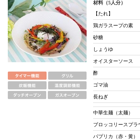
材料（5人分）
【たれ】
鶏ガラスープの素
砂糖
しょうゆ
オイスターソース
酢
ゴマ油
長ねぎ
中華生麺（太麺）
ブロッコリースプラ
パプリカ（赤・黄）