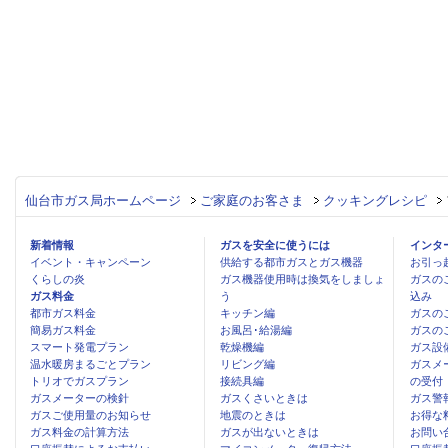
仙台市ガス局ホームページ
ご家庭のお客さま
クッキングレシピ
新着情報
ガスを安全に使うには
インタ
イベント・キャンペーン
供給する都市ガスとガス機器
お引っ
くらしの炎
ガス機器使用時は換気をしましょ
ガスの
ガス料金
う
込み
都市ガス料金
キッチン編
ガスの
簡易ガス料金
お風呂･給湯編
ガスの
スマート発電プラン
乾燥機編
ガス設
温水暖房まるごとプラン
リビング編
ガスメ
トリオでガスプラン
接続具編
の受付
ガスメーターの検針
ガスくさいときは
ガス警
ガスご使用量のお知らせ
地震のときは
お得な
ガス料金の計算方法
ガスが出ないときは
お問い