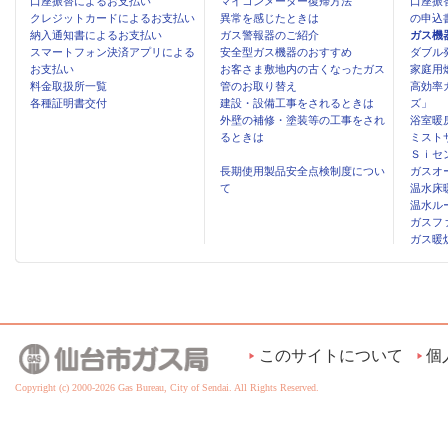
口座振替によるお支払い
マイコンメーター復帰方法
口座振
クレジットカードによるお支払い
異常を感じたときは
の申込
納入通知書によるお支払い
ガス警報器のご紹介
ガス機
スマートフォン決済アプリによる
安全型ガス機器のおすすめ
ダブル
お支払い
お客さま敷地内の古くなったガス
家庭用
料金取扱所一覧
管のお取り替え
高効率
各種証明書交付
建設・設備工事をされるときは
ズ」
外壁の補修・塗装等の工事をされ
浴室暖
るときは
ミスト
Ｓｉセ
長期使用製品安全点検制度につい
ガスオ
て
温水床
温水ル
ガスフ
ガス暖
このサイトについて
個
Copyright (c) 2000-2026 Gas Bureau, City of Sendai. All Rights Reserved.