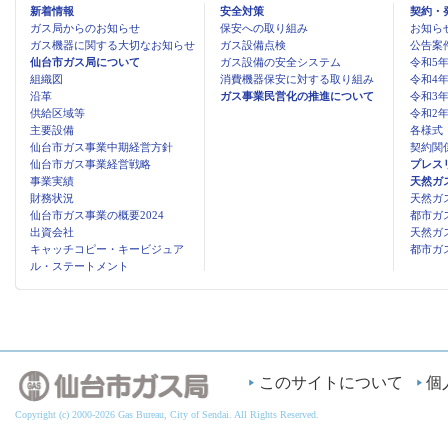
新着情報
安全対策
契約・
ガス局からのお知らせ
保安への取り組み
お知ら
ガス機器に関する大切なお知らせ
ガス設備点検
公告案
仙台市ガス局について
ガス設備の安全システム
令和5
組織図
消費機器保安に対する取り組み
令和4
沿革
ガス事業民営化の推進について
令和3
供給区域等
令和2
主要設備
各様式
仙台市ガス事業中期経営方針
契約関
仙台市ガス事業経営戦略
プレス
事業実績
天然ガ
財務状況
天然ガ
仙台市ガス事業の概要2024
都市ガ
出資会社
天然ガ
キャッチコピー・キービジュア
都市ガ
ル・ステートメント
このサイトについて
個
Copyright (c) 2000-2026 Gas Bureau, City of Sendai. All Rights Reserved.