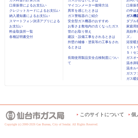
ガス料金の計算方法
ガスが出ないときは
お問い
口座振替によるお支払い
マイコンメーター復帰方法
口座振
クレジットカードによるお支払い
異常を感じたときは
の申込
納入通知書によるお支払い
ガス警報器のご紹介
ガス機
スマートフォン決済アプリによる
安全型ガス機器のおすすめ
ダブル
お支払い
お客さま敷地内の古くなったガス
家庭用
料金取扱所一覧
管のお取り替え
高効率
各種証明書交付
建設・設備工事をされるときは
ズ」
外壁の補修・塗装等の工事をされ
浴室暖
るときは
ミスト
Ｓｉセ
長期使用製品安全点検制度につい
ガスオ
て
温水床
温水ル
ガスフ
ガス暖
このサイトについて
個
Copyright (c) 2000-2026 Gas Bureau, City of Sendai. All Rights Reserved.