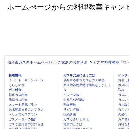
ホームぺージからの料理教室キャン
仙台市ガス局ホームページ
ご家庭のお客さま
ガス局料理教室「ウィ
新着情報
ガスを安全に使うには
インタ
イベント・キャンペーン
供給する都市ガスとガス機器
お引っ
くらしの炎
ガス機器使用時は換気をしましょ
ガスの
ガス料金
う
込み
都市ガス料金
キッチン編
ガスの
簡易ガス料金
お風呂･給湯編
ガスの
スマート発電プラン
乾燥機編
ガス設
温水暖房まるごとプラン
リビング編
ガスメ
トリオでガスプラン
接続具編
の受付
ガスメーターの検針
ガスくさいときは
ガス警
ガスご使用量のお知らせ
地震のときは
お得な