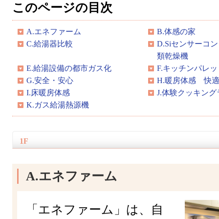
このページの目次
A.エネファーム
B.体感の家
C.給湯器比較
D.Siセンサーコ
類乾燥機
E.給湯設備の都市ガス化
F.キッチンパレッ
G.安全・安心
H.暖房体感 快
I.床暖房体感
J.体験クッキング
K.ガス給湯熱源機
1F
A.エネファーム
「エネファーム」は、自