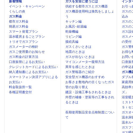
新着情報
ガスを安全に使うには
インタ
イベント・キャンペーン
供給する都市ガスとガス機器
お引っ
くらしの炎
ガス機器使用時は換気をしましょ
ガスの
ガス料金
う
込み
都市ガス料金
キッチン編
ガスの
簡易ガス料金
お風呂･給湯編
ガスの
スマート発電プラン
乾燥機編
ガス設
温水暖房まるごとプラン
リビング編
ガスメ
トリオでガスプラン
接続具編
の受付
ガスメーターの検針
ガスくさいときは
ガス警
ガスご使用量のお知らせ
地震のときは
お得な
ガス料金の計算方法
ガスが出ないときは
お問い
口座振替によるお支払い
マイコンメーター復帰方法
口座振
クレジットカードによるお支払い
異常を感じたときは
の申込
納入通知書によるお支払い
ガス警報器のご紹介
ガス機
スマートフォン決済アプリによる
安全型ガス機器のおすすめ
ダブル
お支払い
お客さま敷地内の古くなったガス
家庭用
料金取扱所一覧
管のお取り替え
高効率
各種証明書交付
建設・設備工事をされるときは
ズ」
外壁の補修・塗装等の工事をされ
浴室暖
るときは
ミスト
Ｓｉセ
長期使用製品安全点検制度につい
ガスオ
て
温水床
温水ル
ガスフ
ガス暖