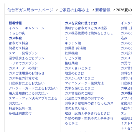
仙台市ガス局ホームページ
ご家庭のお客さま
新着情報
2026
新着情報
ガスを安全に使うには
インタ
イベント・キャンペーン
供給する都市ガスとガス機器
お引っ
くらしの炎
ガス機器使用時は換気をしましょ
ガスの
ガス料金
う
込み
都市ガス料金
キッチン編
ガスの
簡易ガス料金
お風呂･給湯編
ガスの
スマート発電プラン
乾燥機編
ガス設
温水暖房まるごとプラン
リビング編
ガスメ
トリオでガスプラン
接続具編
の受付
ガスメーターの検針
ガスくさいときは
ガス警
ガスご使用量のお知らせ
地震のときは
お得な
ガス料金の計算方法
ガスが出ないときは
お問い
口座振替によるお支払い
マイコンメーター復帰方法
口座振
クレジットカードによるお支払い
異常を感じたときは
の申込
納入通知書によるお支払い
ガス警報器のご紹介
ガス機
スマートフォン決済アプリによる
安全型ガス機器のおすすめ
ダブル
お支払い
お客さま敷地内の古くなったガス
家庭用
料金取扱所一覧
管のお取り替え
高効率
各種証明書交付
建設・設備工事をされるときは
ズ」
外壁の補修・塗装等の工事をされ
浴室暖
るときは
ミスト
Ｓｉセ