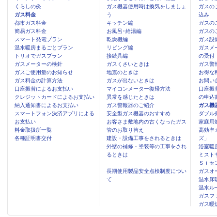
くらしの炎
ガス機器使用時は換気をしましょ
ガスの
ガス料金
う
込み
都市ガス料金
キッチン編
ガスの
簡易ガス料金
お風呂･給湯編
ガスの
スマート発電プラン
乾燥機編
ガス設
温水暖房まるごとプラン
リビング編
ガスメ
トリオでガスプラン
接続具編
の受付
ガスメーターの検針
ガスくさいときは
ガス警
ガスご使用量のお知らせ
地震のときは
お得な
ガス料金の計算方法
ガスが出ないときは
お問い
口座振替によるお支払い
マイコンメーター復帰方法
口座振
クレジットカードによるお支払い
異常を感じたときは
の申込
納入通知書によるお支払い
ガス警報器のご紹介
ガス機
スマートフォン決済アプリによる
安全型ガス機器のおすすめ
ダブル
お支払い
お客さま敷地内の古くなったガス
家庭用
料金取扱所一覧
管のお取り替え
高効率
各種証明書交付
建設・設備工事をされるときは
ズ」
外壁の補修・塗装等の工事をされ
浴室暖
るときは
ミスト
Ｓｉセ
長期使用製品安全点検制度につい
ガスオ
て
温水床
温水ル
ガスフ
ガス暖