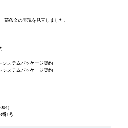
一部条文の表現を見直しました。
約
システムパッケージ契約
システムパッケージ契約
04）
3番1号