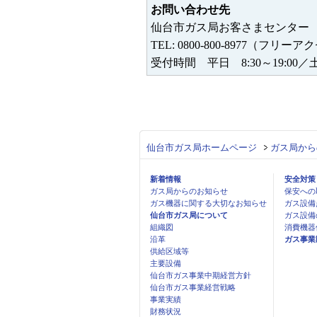
お問い合わせ先
仙台市ガス局お客さまセンター
TEL: 0800-800-8977（フリー
受付時間 平日 8:30～19:00／土曜
仙台市ガス局ホームページ
ガス局から
新着情報
安全対策
ガス局からのお知らせ
保安への
ガス機器に関する大切なお知らせ
ガス設備
仙台市ガス局について
ガス設備
組織図
消費機器
沿革
ガス事業
供給区域等
主要設備
仙台市ガス事業中期経営方針
仙台市ガス事業経営戦略
事業実績
財務状況