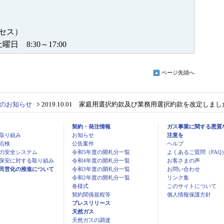
アクセス）
日 8:30～17:00
ページ先頭へ
のお知らせ
2019.10.01 家庭用選択約款及び業務用選択約款を改定しまし
契約・発注情報
ガス事業に関する悪質
取り組み
お知らせ
注意を
点検
公告案件
ヘルプ
の安全システム
令和5年度の開札分一覧
よくあるご質問（FAQ
保安に対する取り組み
令和4年度の開札分一覧
お客さまの声
民営化の推進について
令和3年度の開札分一覧
お問い合わせ
令和2年度の開札分一覧
リンク集
各様式
このサイトについて
契約関係規程等
個人情報保護方針
プレスリリース
天然ガス
天然ガスの調達