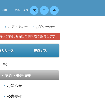
大
한국어
文字サイズ
中
小
）
お客さまの声
お問い合わせ
（工事）
契約・発注情報
お知らせ
公告案件