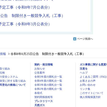
予定工事（令和8年7月公表分）
5日公告 制限付き一般競争入札（工事）
予定工事（令和8年3月公表分）
ページ先頭へ
情報
令和8年6月25日公告 制限付き一般競争入札（工事）
契約・発注情報
ガス事業に関する悪質
取り組み
お知らせ
注意を
点検
公告案件
ヘルプ
の安全システム
令和5年度の開札分一覧
よくあるご質問（FAQ
保安に対する取り組み
令和4年度の開札分一覧
お客さまの声
民営化の推進について
令和3年度の開札分一覧
お問い合わせ
令和2年度の開札分一覧
リンク集
各様式
このサイトについて
契約関係規程等
個人情報保護方針
プレスリリース
天然ガス